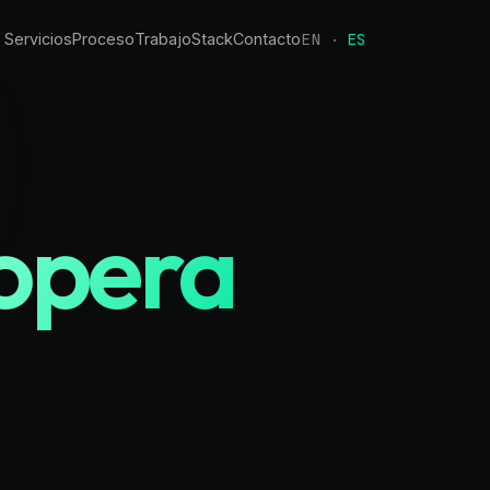
EN
ES
Servicios
Proceso
Trabajo
Stack
Contacto
·
 opera