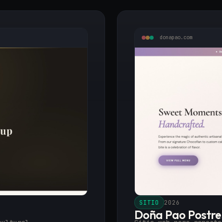
donapao.com
SITIO
2026
Doña Pao Postre